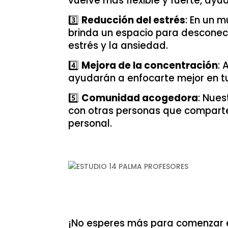
vuelve más flexible y fuerte, ayu
3️⃣
Reducción del estrés
: En un 
brinda un espacio para desconec
estrés y la ansiedad.
4️⃣
Mejora de la concentración
: 
ayudarán a enfocarte mejor en tu
5️⃣
Comunidad acogedora
: Nue
con otras personas que comparten 
personal.
¡No esperes más para comenzar est