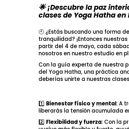
🌟 ¡Descubre la paz inter
clases de Yoga Hatha en 
🕙 ¿Estás buscando una forma d
tranquilidad? ¡Entonces nuestras
partir del 4 de mayo, cada sábad
nosotros en nuestro estudio en p
Con la guía experta de nuestra p
del Yoga Hatha, una práctica anc
deberías unirte a nuestras clase
1️⃣
Bienestar físico y mental
: A 
liberarás la tensión acumulada e
2️⃣
Flexibilidad y fuerza
: Con la 