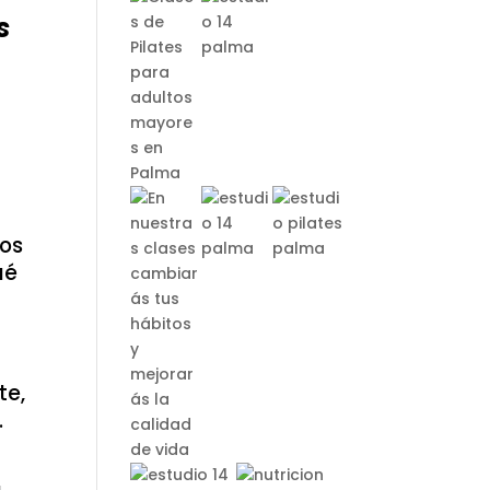
s
ios
ué
te,
.